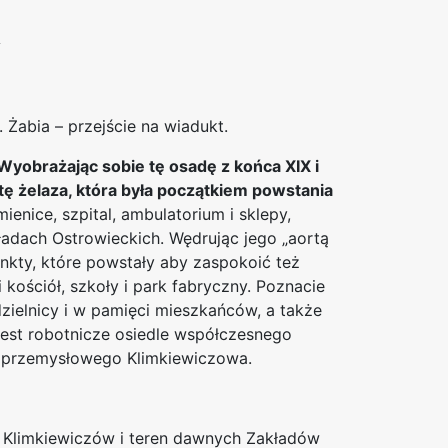
A
. Żabia – przejście na wiadukt.
yobrażając sobie tę osadę z końca XIX i
tę żelaza, która była początkiem powstania
nice, szpital, ambulatorium i sklepy,
ładach Ostrowieckich. Wędrując jego „aortą
unkty, które powstały aby zaspokoić też
kościół, szkoły i park fabryczny. Poznacie
 dzielnicy i w pamięci mieszkańców, a także
est robotnicze osiedle współczesnego
 przemysłowego Klimkiewiczowa.
 Klimkiewiczów i teren dawnych Zakładów