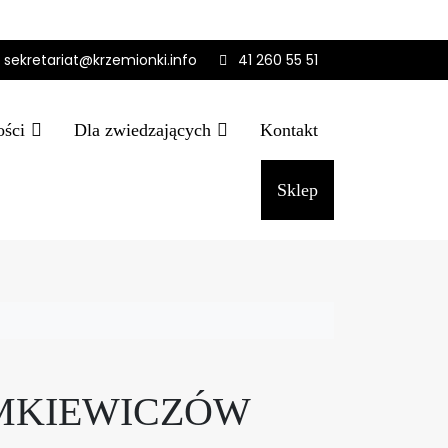
sekretariat@krzemionki.info
41 260 55 51
ości
Dla zwiedzających
Kontakt
Sklep
LIMKIEWICZÓW