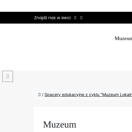
Znajdź nas w sieci:
Muzeu
Search
/
Spacery edukacyjne z cyklu "Muzeum Lokaln
Muzeum