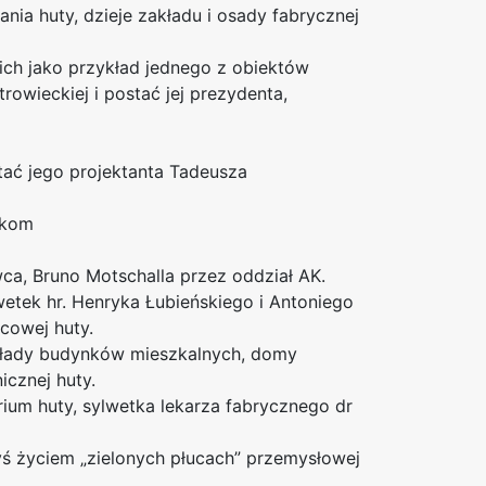
nia huty, dzieje zakładu i osady fabrycznej
ch jako przykład jednego z obiektów
trowieckiej i postać jej prezydenta,
tać jego projektanta Tadeusza
ikom
ca, Bruno Motschalla przez oddział AK.
wetek hr. Henryka Łubieńskiego i Antoniego
cowej huty.
rzykłady budynków mieszkalnych, domy
icznej huty.
orium huty, sylwetka lekarza fabrycznego dr
yś życiem „zielonych płucach” przemysłowej