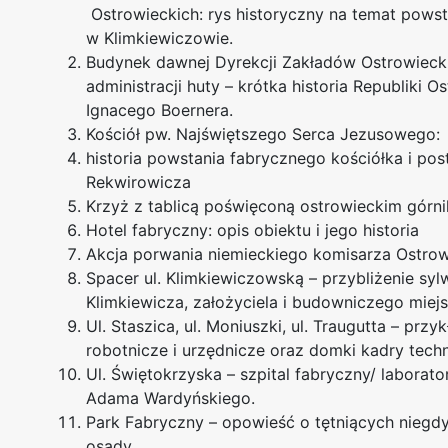
Ostrowieckich: rys historyczny na temat powsta
w Klimkiewiczowie.
Budynek dawnej Dyrekcji Zakładów Ostrowiecki
administracji huty – krótka historia Republiki Os
Ignacego Boernera.
Kościół pw. Najświętszego Serca Jezusowego:
historia powstania fabrycznego kościółka i pos
Rekwirowicza
Krzyż z tablicą poświęconą ostrowieckim górn
Hotel fabryczny: opis obiektu i jego historia
Akcja porwania niemieckiego komisarza Ostrow
Spacer ul. Klimkiewiczowską – przybliżenie syl
Klimkiewicza, założyciela i budowniczego miejs
Ul. Staszica, ul. Moniuszki, ul. Traugutta – p
robotnicze i urzędnicze oraz domki kadry techn
Ul. Świętokrzyska – szpital fabryczny/ laborat
Adama Wardyńskiego.
Park Fabryczny – opowieść o tętniących niegd
osady.