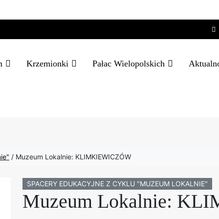
m
Krzemionki
Pałac Wielopolskich
Aktualn
ie"
/
Muzeum Lokalnie: KLIMKIEWICZÓW
SPACERY EDUKACYJNE Z CYKLU "MUZEUM LOKALNIE"
Muzeum Lokalnie: K