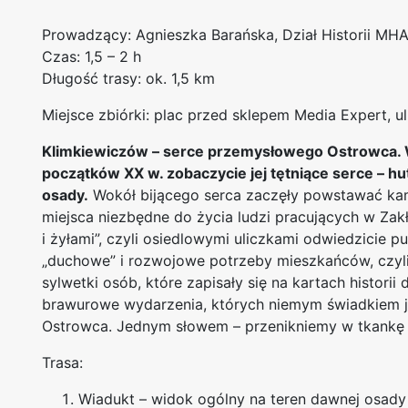
Prowadzący: Agnieszka Barańska, Dział Historii MH
Czas: 1,5 – 2 h
Długość trasy: ok. 1,5 km
Miejsce zbiórki: plac przed sklepem Media Expert, ul
Klimkiewiczów – serce przemysłowego Ostrowca. W
początków XX w. zobaczycie jej tętniące serce – hu
osady.
Wokół bijącego serca zaczęły powstawać kamie
miejsca niezbędne do życia ludzi pracujących w Zak
i żyłami”, czyli osiedlowymi uliczkami odwiedzicie p
„duchowe” i rozwojowe potrzeby mieszkańców, czyli 
sylwetki osób, które zapisały się na kartach historii
brawurowe wydarzenia, których niemym świadkiem j
Ostrowca. Jednym słowem – przenikniemy w tkankę
Trasa:
Wiadukt – widok ogólny na teren dawnej osady