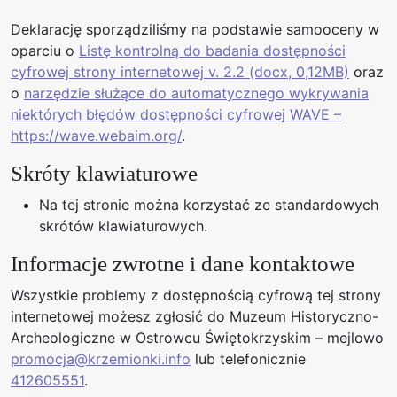
Deklarację sporządziliśmy na podstawie samooceny w
oparciu o
Listę kontrolną do badania dostępności
cyfrowej strony internetowej v. 2.2 (docx, 0,12MB)
oraz
o
narzędzie służące do automatycznego wykrywania
niektórych błędów dostępności cyfrowej WAVE –
https://wave.webaim.org/
.
Skróty klawiaturowe
Na tej stronie można korzystać ze standardowych
skrótów klawiaturowych.
Informacje zwrotne i dane kontaktowe
Wszystkie problemy z dostępnością cyfrową tej strony
internetowej możesz zgłosić do
Muzeum Historyczno-
Archeologiczne w Ostrowcu Świętokrzyskim
– mejlowo
promocja@krzemionki.info
lub telefonicznie
412605551
.