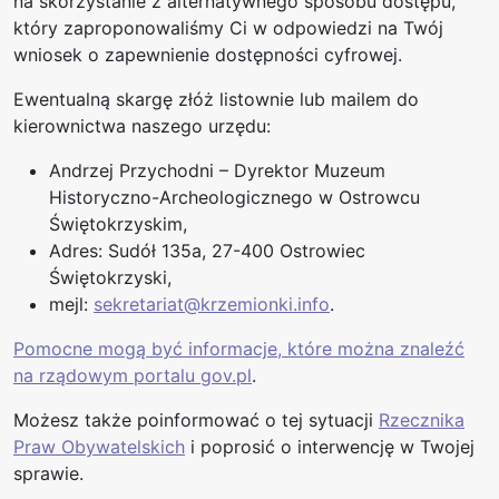
na skorzystanie z alternatywnego sposobu dostępu,
który zaproponowaliśmy Ci w odpowiedzi na Twój
wniosek o zapewnienie dostępności cyfrowej.
Ewentualną skargę złóż listownie lub mailem do
kierownictwa naszego urzędu:
Andrzej Przychodni – Dyrektor Muzeum
Historyczno-Archeologicznego w Ostrowcu
Świętokrzyskim
,
Adres:
Sudół 135a, 27-400 Ostrowiec
Świętokrzyski
,
mejl:
sekretariat@krzemionki.info
.
Pomocne mogą być informacje, które można znaleźć
na rządowym portalu gov.pl
.
Możesz także poinformować o tej sytuacji
Rzecznika
Praw Obywatelskich
i poprosić o interwencję w Twojej
sprawie.