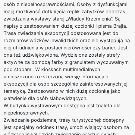
osób z niepełnosprawnościami. Osoby z dysfunkcjami
mają możliwość dotknięcia replik zabytków podczas
zwiedzania wystawy stałej „Władcy Krzemienia”. Są
napisy z zastosowaniem dużej czcionki i pisma Brajla.
Trasa zwiedzania ekspozycji dostosowana jest do
rozmiarów wózków inwalidzkich oraz nie występują na
niej utrudnienia w postaci nierówności czy barier. Jest
ona też udźwiękowiona. Wydzielone zostały strefy
aktywne za pomocą farby z granulatem wyczuwalnym
pod stopami. W kioskach multimedialnych
umieszczono rozszerzoną wersję informacji o
ekspozycji dla osób szczególnie zainteresowanych jej
tematyką. Zastosowano w nich dużą czcionkę jako
ułatwienie dla osób słabowidzących.
W budynku wystawowym dostępna jest toaleta dla
niepełnosprawnych.
Zwiedzanie podziemnej trasy turystycznej: dostępny
jest specjalny odcinek trasy, umożliwiający osobom na
wózkach inwalidzkich zwiedzanie pradziejowych