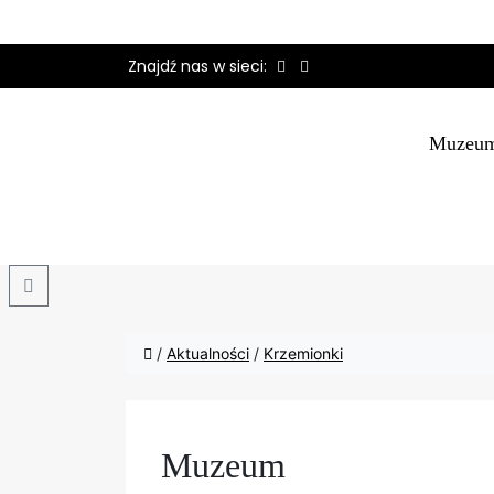
Znajdź nas w sieci:
Muzeu
Search
/
Aktualności
/
Krzemionki
Muzeum