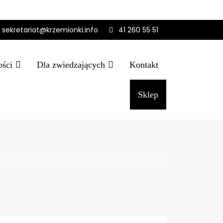
sekretariat@krzemionki.info
41 260 55 51
ości
Dla zwiedzających
Kontakt
Sklep