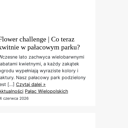
Flower challenge | Co teraz
kwitnie w pałacowym parku?
Wczesne lato zachwyca wielobarwnymi
rabatami kwietnymi, a każdy zakątek
ogrodu wypełniają wyraziste kolory i
faktury. Nasz pałacowy park podzielony
jest […]
Czytaj dalej »
Aktualności
Pałac Wielopolskich
4 czerwca 2026