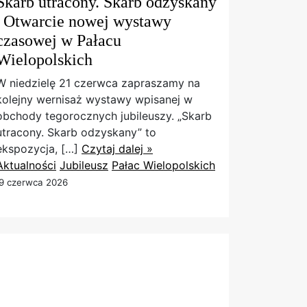
Skarb utracony. Skarb odzyskany
| Otwarcie nowej wystawy
czasowej w Pałacu
Wielopolskich
W niedzielę 21 czerwca zapraszamy na
kolejny wernisaż wystawy wpisanej w
obchody tegorocznych jubileuszy. „Skarb
utracony. Skarb odzyskany” to
ekspozycja, […]
Czytaj dalej »
Aktualności
Jubileusz
Pałac Wielopolskich
9 czerwca 2026