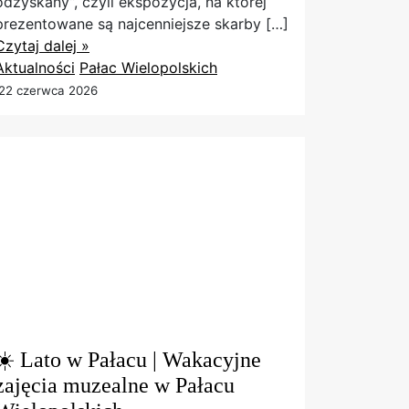
odzyskany”, czyli ekspozycja, na której
prezentowane są najcenniejsze skarby […]
Czytaj dalej »
Aktualności
Pałac Wielopolskich
22 czerwca 2026
☀️ Lato w Pałacu | Wakacyjne
zajęcia muzealne w Pałacu