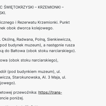
IEC ŚWIĘTOKRZYSKI – KRZEMIONKI –
KI.
icznego i Rezerwatu Krzemionki. Punkt
nek obok dworca kolejowego.
l. Okólną, Radwana, Polną, Sienkiewicza,
ł (pod budynek muzeum), a następnie rusza
ą do Bałtowa (obok stoku narciarskiego).
owa (obok stoku narciarskiego),
udół (pod budynkiem muzeum), ul.
ewicza, Starokunowska, Al. 3 Maja, ul.
ejowego).
rnetowej przewoźnika:
https://trans-
cie poniżej.