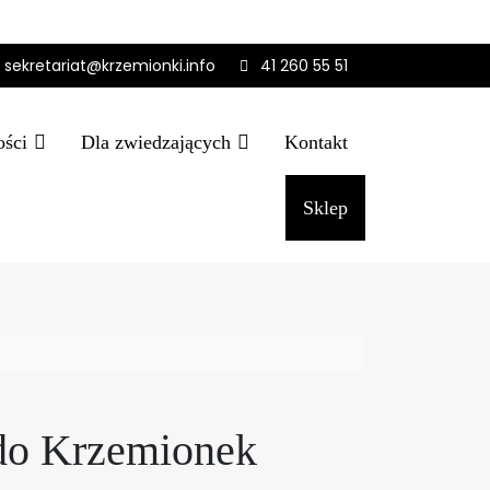
sekretariat@krzemionki.info
41 260 55 51
ości
Dla zwiedzających
Kontakt
Sklep
do Krzemionek