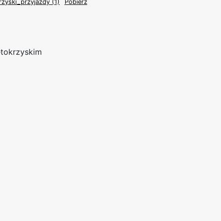
rzyski_przyjazdy (1)
Pobierz
ętokrzyskim