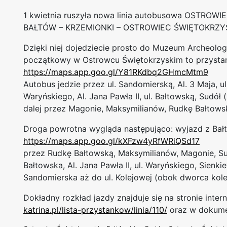
1 kwietnia ruszyła nowa linia autobusowa OSTROW
BAŁTÓW – KRZEMIONKI – OSTROWIEC ŚWIĘTOKRZYS
Dzięki niej dojedziecie prosto do Muzeum Archeolog
początkowy w Ostrowcu Świętokrzyskim to przysta
https://maps.app.goo.gl/Y81RKdbq2GHmcMtm9
Autobus jedzie przez ul. Sandomierską, Al. 3 Maja, u
Waryńskiego, Al. Jana Pawła II, ul. Bałtowską, Sudó
dalej przez Magonie, Maksymilianów, Rudkę Bałtowsk
Droga powrotna wygląda następująco: wyjazd z Bałt
https://maps.app.goo.gl/kXFzw4yRfWRiQSd17
przez Rudkę Bałtowską, Maksymilianów, Magonie, S
Bałtowska, Al. Jana Pawła II, ul. Waryńskiego, Sienki
Sandomierska aż do ul. Kolejowej (obok dworca kol
Dokładny rozkład jazdy znajduje się na stronie inte
katrina.pl/lista-przystankow/linia/110/
oraz w dokumen