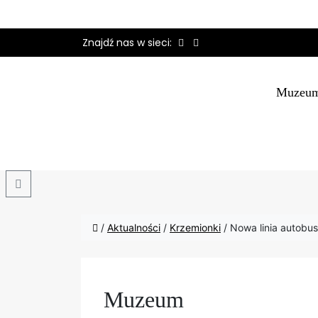
Znajdź nas w sieci:
Muzeu
Search
/
Aktualności
/
Krzemionki
/
Nowa linia autobu
Muzeum