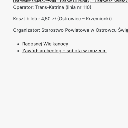
Ostrowiec Świętokrzyski – Bałtów (JuraPark) – Ostrowiec Świętok
Operator: Trans-Katrina (linia nr 110)
Koszt biletu: 4,50 zł (Ostrowiec – Krzemionki)
Organizator: Starostwo Powiatowe w Ostrowcu Świ
Radosnej Wielkanocy
Zawód: archeolog – sobota w muzeum