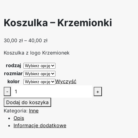
Koszulka – Krzemionki
Z
30,00
zł
–
40,00
zł
a
Koszulka z logo Krzemionek
k
r
rodzaj
e
rozmiar
s
kolor
Wyczyść
c
i
-
+
e
l
n
Dodaj do koszyka
o
:
Kategoria:
Inne
ś
o
Opis
ć
d
Informacje dodatkowe
K
3
o
0