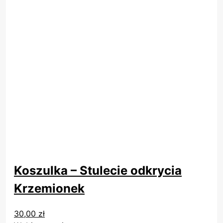
T
Koszulka – Stulecie odkrycia
e
n
Krzemionek
p
r
30,00
zł
o