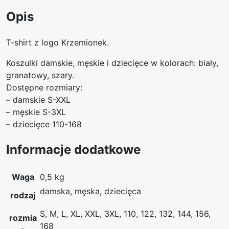
s
,
Opis
z
0
u
0
l
T-shirt z logo Krzemionek.
k
z
Koszulki damskie, męskie i dziecięce w kolorach: biały,
a
ł
granatowy, szary.
-
d
Dostępne rozmiary:
K
o
– damskie S-XXL
r
4
– męskie S-3XL
z
0
– dziecięce 110-168
e
,
m
0
Informacje dodatkowe
i
0
o
n
Waga
0,5 kg
z
k
damska, męska, dziecięca
ł
rodzaj
i
S, M, L, XL, XXL, 3XL, 110, 122, 132, 144, 156,
rozmia
168