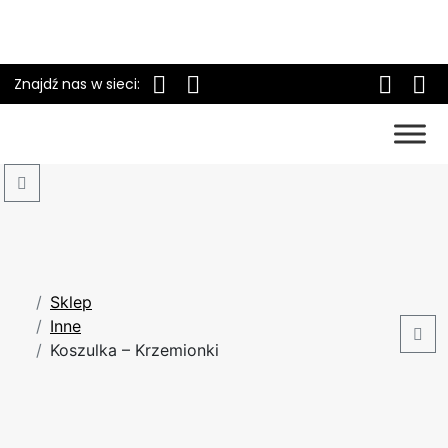
Znajdź nas w sieci:
Search
Sklep
Inne
Car
Koszulka – Krzemionki