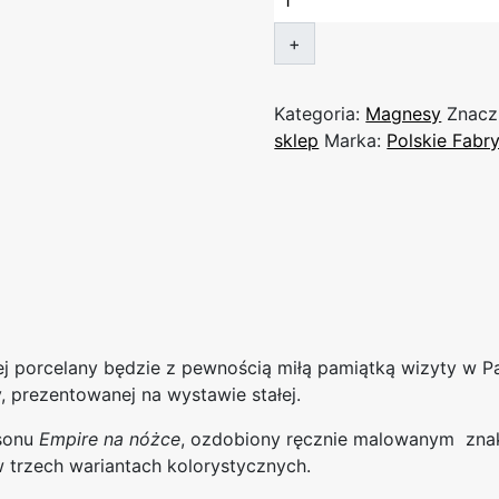
l
o
+
ś
ć
Kategoria:
Magnesy
Znacz
M
sklep
Marka:
Polskie Fabr
a
g
n
e
s
F
I
L
I
ej porcelany będzie z pewnością miłą pamiątką wizyty w P
Ż
y, prezentowanej na wystawie stałej.
A
asonu
Empire na nóżce
, ozdobiony ręcznie malowanym znak
N
 trzech wariantach kolorystycznych.
K
A