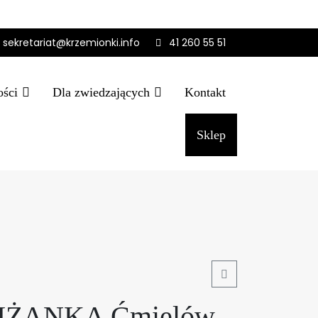
sekretariat@krzemionki.info
41 260 55 51
ości
Dla zwiedzających
Kontakt
Sklep
Cart
LIŻANKA Ćmielów