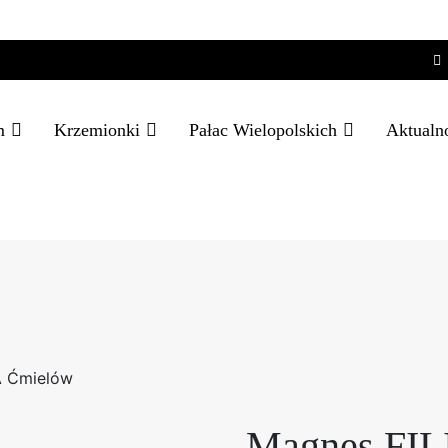
m
Krzemionki
Pałac Wielopolskich
Aktualn
A Ćmielów
Magnes FI