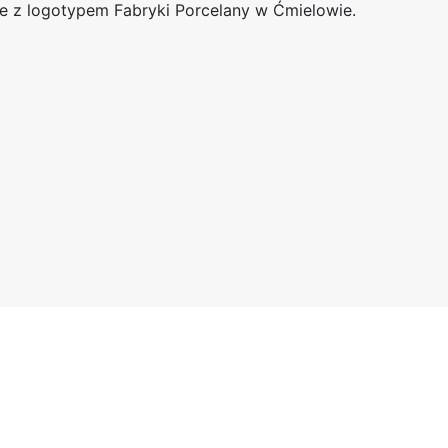
z logotypem Fabryki Porcelany w Ćmielowie.
Ć
m
i
e
l
ó
w