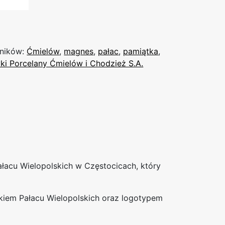
ników:
Ćmielów
,
magnes
,
pałac
,
pamiątka
,
yki Porcelany Ćmielów i Chodzież S.A.
ałacu Wielopolskich w Częstocicach, który
iem Pałacu Wielopolskich oraz logotypem