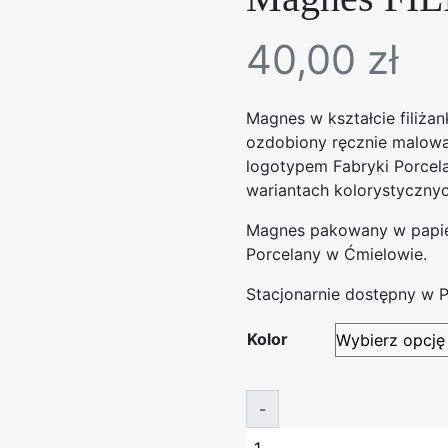
40,00
zł
Magnes w kształcie filiża
ozdobiony ręcznie malow
logotypem Fabryki Porcel
wariantach kolorystycznyc
Magnes pakowany w papie
Porcelany w Ćmielowie.
Stacjonarnie dostępny w P
Kolor
-
i