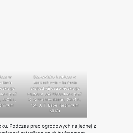
icze w
Stanowisko hutnicze w
adania
Bodzechowie – badania
ieckiego
ekspedycji ostrowieckiego
iem prof.
muzeum pod kierunkiem prof.
 2004 r.,
S. Orzechowskiego, 2004 r.,
archiwum
fot. J. T. Bąbel (archiwum
MHA)
ku. Podczas prac ogrodowych na jednej z