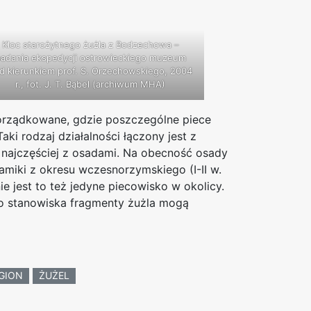
Kloc starożytnego żużla z Bodzechowa –
adania ekspedycji ostrowieckiego muzeum
d kierunkiem prof. S. Orzechowskiego, 2004
r., fot. J. T. Bąbel (archiwum MHA)
porządkowane, gdzie poszczególne piece
aki rodzaj działalności łączony jest z
ł najczęściej z osadami. Na obecność osady
amiki z okresu wczesnorzymskiego (I-II w.
 jest to też jedyne piecowisko w okolicy.
go stanowiska fragmenty żużla mogą
GION
ŻUŻEL