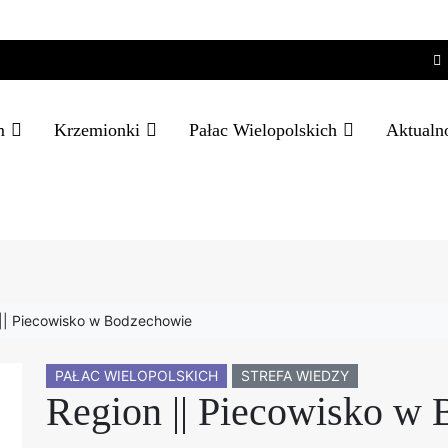
m
Krzemionki
Pałac Wielopolskich
Aktualn
|| Piecowisko w Bodzechowie
PAŁAC WIELOPOLSKICH
STREFA WIEDZY
Region || Piecowisko w