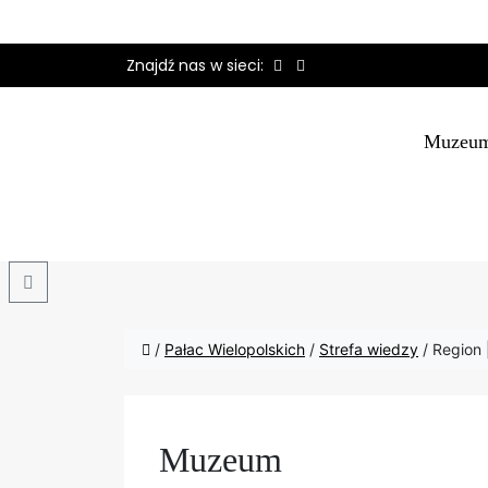
Znajdź nas w sieci:
Muzeu
Search
/
Pałac Wielopolskich
/
Strefa wiedzy
/
Region 
Muzeum