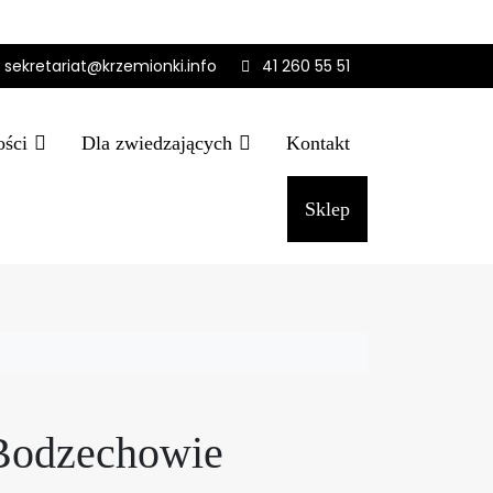
sekretariat@krzemionki.info
41 260 55 51
ości
Dla zwiedzających
Kontakt
Sklep
 Bodzechowie