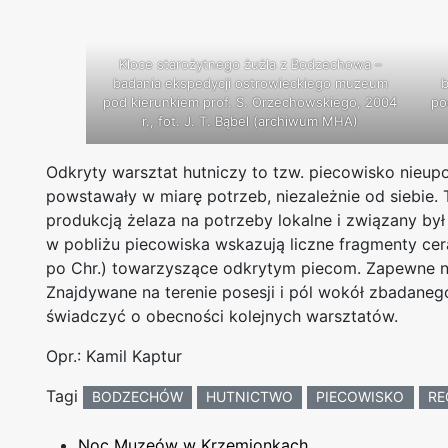
Kloce starożytnego żużla z Bodzechowa –
badania ekspedycji ostrowieckiego muzeum
b
pod kierunkiem prof. S. Orzechowskiego, 2004
po
r., fot. J. T. Bąbel (archiwum MHA)
Odkryty warsztat hutniczy to tzw. piecowisko nieu
powstawały w miarę potrzeb, niezależnie od siebie. T
produkcją żelaza na potrzeby lokalne i związany by
w pobliżu piecowiska wskazują liczne fragmenty cer
po Chr.) towarzyszące odkrytym piecom. Zapewne nie
Znajdywane na terenie posesji i pól wokół zbadane
świadczyć o obecności kolejnych warsztatów.
Opr.: Kamil Kaptur
Tagi
BODZECHÓW
HUTNICTWO
PIECOWISKO
RE
Noc Muzeów w Krzemionkach