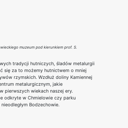
owieckiego muzeum pod kierunkiem prof. S.
ych tradycji hutniczych, śladów metalurgii
ić się za to możemy hutnictwem o mniej
pływów rzymskich. Wzdłuż doliny Kamiennej
entrum metalurgicznym, jakie
w pierwszych wiekach naszej ery.
ze odkryte w Chmielowie czy parku
w nieodległym Bodzechowie.