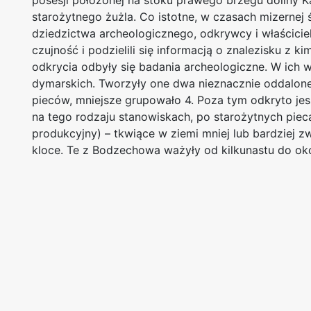
posesji położonej na stoku prawego brzegu doliny K
starożytnego żużla. Co istotne, w czasach mizernej
dziedzictwa archeologicznego, odkrywcy i właścicie
czujność i podzielili się informacją o znalezisku z k
odkrycia odbyły się badania archeologiczne. W ich 
dymarskich. Tworzyły one dwa nieznacznie oddalone 
pieców, mniejsze grupowało 4. Poza tym odkryto jes
na tego rodzaju stanowiskach, po starożytnych piec
produkcyjny) – tkwiące w ziemi mniej lub bardziej z
kloce. Te z Bodzechowa ważyły od kilkunastu do ok