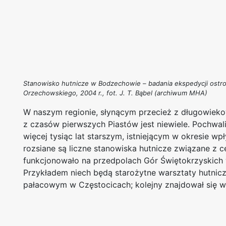
Stanowisko hutnicze w Bodzechowie – badania ekspedycji ostr
Orzechowskiego, 2004 r., fot. J. T. Bąbel (archiwum MHA)
W naszym regionie, słynącym przecież z długowiekow
z czasów pierwszych Piastów jest niewiele. Pochwal
więcej tysiąc lat starszym, istniejącym w okresie w
rozsiane są liczne stanowiska hutnicze związane z c
funkcjonowało na przedpolach Gór Świętokrzyskich 
Przykładem niech będą starożytne warsztaty hutnic
pałacowym w Częstocicach; kolejny znajdował się 