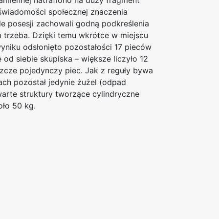
amiennej natrafiono na duży fragment
 świadomości społecznej znaczenia
le posesji zachowali godną podkreślenia
im trzeba. Dzięki temu wkrótce w miejscu
wyniku odsłonięto pozostałości 17 pieców
od siebie skupiska – większe liczyło 12
zcze pojedynczy piec. Jak z reguły bywa
ach pozostał jedynie żużel (odpad
warte struktury tworzące cylindryczne
oło 50 kg.