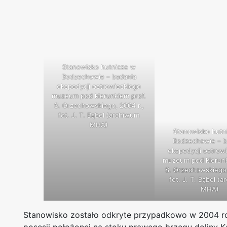
Stanowisko hutnicze w
Bodzechowie – badania
ekspedycji ostrowieckiego
muzeum pod kierunkiem prof.
S. Orzechowskiego, 2004 r.,
fot. J. T. Bąbel (archiwum
MHA)
Stanowisko hutn
Bodzechowie – b
ekspedycji ostrow
muzeum pod kierunk
S. Orzechowskiego,
fot. J. T. Bąbel (
MHA)
Stanowisko zostało odkryte przypadkowo w 2004 ro