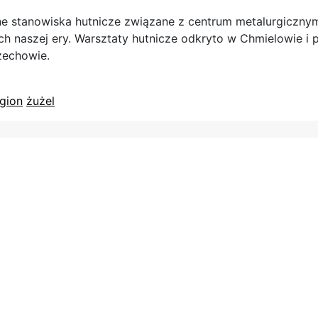
zne stanowiska hutnicze związane z centrum metalurgiczny
h naszej ery. Warsztaty hutnicze odkryto w Chmielowie i
zechowie.
gion
żużel