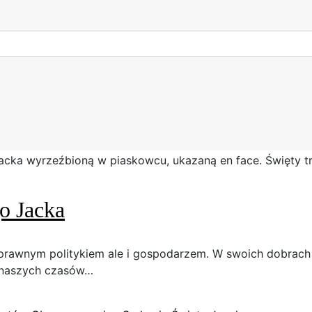
go Jacka
 sprawnym politykiem ale i gospodarzem. W swoich dobrac
o naszych czasów…