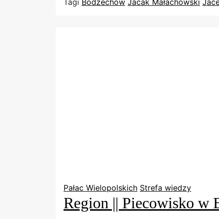
Tagi
Bodzechów
Jacak Małachowski
Jac
Pałac Wielopolskich
Strefa wiedzy
Region || Piecowisko w