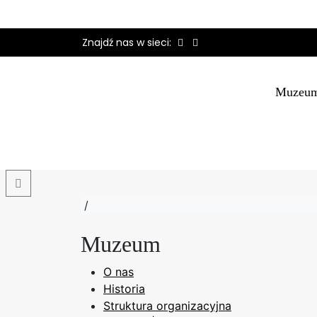
Znajdź nas w sieci:
Muzeu
Search
/
Muzeum
O nas
Historia
Struktura organizacyjna