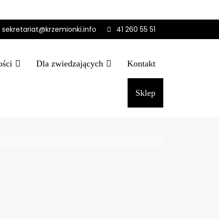
sekretariat@krzemionki.info
41 260 55 51
ości
Dla zwiedzających
Kontakt
Sklep