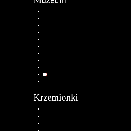
O nas
Historia
Struktura organizacyjna
Projekty | Dofinansowania
Aktualności
RODO
Standardy ochrony małoletnich
Polityka plików cookies (EU)
Mapa strony
English
Krzemionki
O oddziale
Muzeum Archeologiczne
Neolityczne Kopalnie Krzemienia
Edukacja