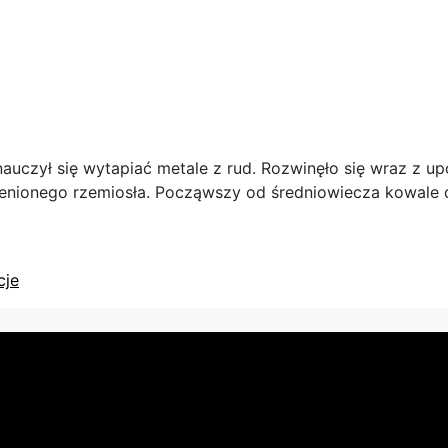
nauczył się wytapiać metale z rud. Rozwinęło się wraz z u
ionego rzemiosła. Począwszy od średniowiecza kowale dzieli
cje