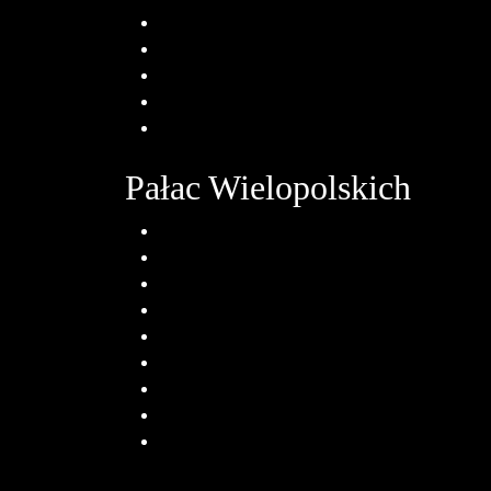
Aktualności
Zabytek Miesiąca
Dla zwiedzających
Kontakt
Deklaracja dostępności
Pałac Wielopolskich
O oddziale
Zbiory
Aktualności
Edukacja
Strefa wiedzy
Dla zwiedzających
Multimedia
Kontakt
Deklaracja dostępności