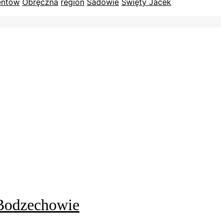
entów
Obręczna
region
Sadowie
Święty Jacek
 Bodzechowie