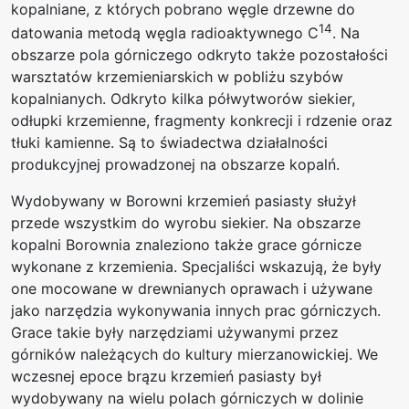
kopalniane, z których pobrano węgle drzewne do
14
datowania metodą węgla radioaktywnego C
. Na
obszarze pola górniczego odkryto także pozostałości
warsztatów krzemieniarskich w pobliżu szybów
kopalnianych. Odkryto kilka półwytworów siekier,
odłupki krzemienne, fragmenty konkrecji i rdzenie oraz
tłuki kamienne. Są to świadectwa działalności
produkcyjnej prowadzonej na obszarze kopalń.
Wydobywany w Borowni krzemień pasiasty służył
przede wszystkim do wyrobu siekier. Na obszarze
kopalni Borownia znaleziono także grace górnicze
wykonane z krzemienia. Specjaliści wskazują, że były
one mocowane w drewnianych oprawach i używane
jako narzędzia wykonywania innych prac górniczych.
Grace takie były narzędziami używanymi przez
górników należących do kultury mierzanowickiej. We
wczesnej epoce brązu krzemień pasiasty był
wydobywany na wielu polach górniczych w dolinie