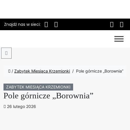
Znajdź nas w sieci:
Search
/
Zabytek Miesiąca Krzemionki
/
Pole górnicze „Borownia”
ZABYTEK MIESIĄCA KRZEMIONKI
Pole górnicze „Borownia”
26 lutego 2026