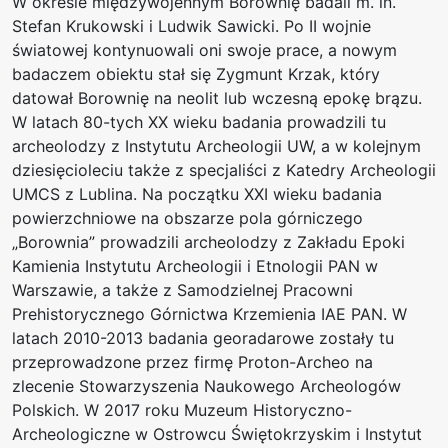
W okresie międzywojennym Borownię badali m. in.
Stefan Krukowski i Ludwik Sawicki. Po II wojnie
światowej kontynuowali oni swoje prace, a nowym
badaczem obiektu stał się Zygmunt Krzak, który
datował Borownię na neolit lub wczesną epokę brązu.
W latach 80-tych XX wieku badania prowadzili tu
archeolodzy z Instytutu Archeologii UW, a w kolejnym
dziesięcioleciu także z specjaliści z Katedry Archeologii
UMCS z Lublina. Na początku XXI wieku badania
powierzchniowe na obszarze pola górniczego
„Borownia” prowadzili archeolodzy z Zakładu Epoki
Kamienia Instytutu Archeologii i Etnologii PAN w
Warszawie, a także z Samodzielnej Pracowni
Prehistorycznego Górnictwa Krzemienia IAE PAN. W
latach 2010-2013 badania georadarowe zostały tu
przeprowadzone przez firmę Proton-Archeo na
zlecenie Stowarzyszenia Naukowego Archeologów
Polskich. W 2017 roku Muzeum Historyczno-
Archeologiczne w Ostrowcu Świętokrzyskim i Instytut