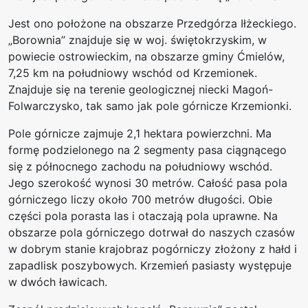
Jest ono położone na obszarze Przedgórza Iłżeckiego.
„Borownia” znajduje się w woj. świętokrzyskim, w
powiecie ostrowieckim, na obszarze gminy Ćmielów,
7,25 km na południowy wschód od Krzemionek.
Znajduje się na terenie geologicznej niecki Magoń-
Folwarczysko, tak samo jak pole górnicze Krzemionki.
Pole górnicze zajmuje 2,1 hektara powierzchni. Ma
formę podzielonego na 2 segmenty pasa ciągnącego
się z północnego zachodu na południowy wschód.
Jego szerokość wynosi 30 metrów. Całość pasa pola
górniczego liczy około 700 metrów długości. Obie
części pola porasta las i otaczają pola uprawne. Na
obszarze pola górniczego dotrwał do naszych czasów
w dobrym stanie krajobraz pogórniczy złożony z hałd i
zapadlisk poszybowych. Krzemień pasiasty występuje
w dwóch ławicach.