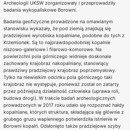
Archeologii UKSW zorganizowały i przeprowadziły
badania wykopaliskowe Borowni.
Badania geofizyczne prowadzone na omawianym
stanowisku wykazały, że pod ziemią znajdują się
pradziejowe wyrobiska kopalniane, podobne do tych z
Krzemionek. Są to najprawdopodobniej kopalnie
niszowo-galeriowe i filarowo-komorowe. Na
powierzchni pola górniczego widnieje doskonale
zachowany krajobraz nakopalniany, stanowiący
prawdziwy pradziejowy krajobraz poprzemysłowy.
Tylko na niewielkim odcinku pola górniczego taki
krajobraz nie występuje, ponieważ został on zatarty
przez późniejszą działalność człowieka (uprawa roli,
budowa drogi). W trakcie badań archeologicznych
prowadzonych w 2017 roku udało się rozpoznać hałdy
kopalniane, których struktura, składająca się głównie z
grubego gruzu wapiennego potwierdziła istnienie w
Borowni kopalń. Odsłonięto także pradziejowe szyby