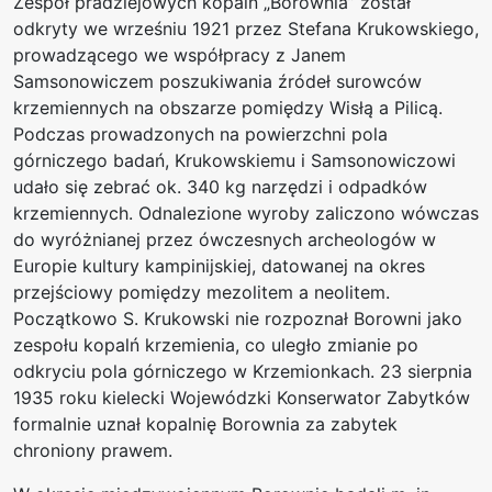
Zespół pradziejowych kopalń „Borownia” został
odkryty we wrześniu 1921 przez Stefana Krukowskiego,
prowadzącego we współpracy z Janem
Samsonowiczem poszukiwania źródeł surowców
krzemiennych na obszarze pomiędzy Wisłą a Pilicą.
Podczas prowadzonych na powierzchni pola
górniczego badań, Krukowskiemu i Samsonowiczowi
udało się zebrać ok. 340 kg narzędzi i odpadków
krzemiennych. Odnalezione wyroby zaliczono wówczas
do wyróżnianej przez ówczesnych archeologów w
Europie kultury kampinijskiej, datowanej na okres
przejściowy pomiędzy mezolitem a neolitem.
Początkowo S. Krukowski nie rozpoznał Borowni jako
zespołu kopalń krzemienia, co uległo zmianie po
odkryciu pola górniczego w Krzemionkach. 23 sierpnia
1935 roku kielecki Wojewódzki Konserwator Zabytków
formalnie uznał kopalnię Borownia za zabytek
chroniony prawem.