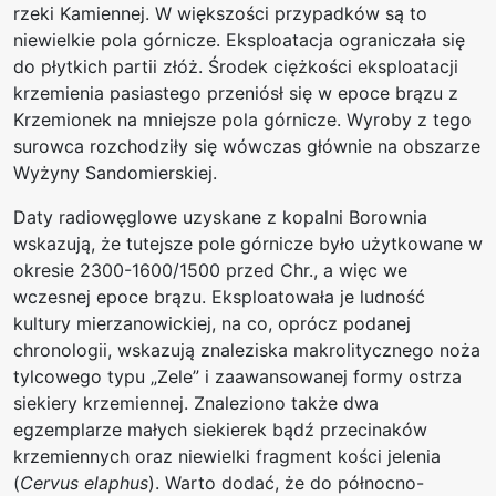
rzeki Kamiennej. W większości przypadków są to
niewielkie pola górnicze. Eksploatacja ograniczała się
do płytkich partii złóż. Środek ciężkości eksploatacji
krzemienia pasiastego przeniósł się w epoce brązu z
Krzemionek na mniejsze pola górnicze. Wyroby z tego
surowca rozchodziły się wówczas głównie na obszarze
Wyżyny Sandomierskiej.
Daty radiowęglowe uzyskane z kopalni Borownia
wskazują, że tutejsze pole górnicze było użytkowane w
okresie 2300-1600/1500 przed Chr., a więc we
wczesnej epoce brązu. Eksploatowała je ludność
kultury mierzanowickiej, na co, oprócz podanej
chronologii, wskazują znaleziska makrolitycznego noża
tylcowego typu „Zele” i zaawansowanej formy ostrza
siekiery krzemiennej. Znaleziono także dwa
egzemplarze małych siekierek bądź przecinaków
krzemiennych oraz niewielki fragment kości jelenia
(
Cervus elaphus
). Warto dodać, że do północno-