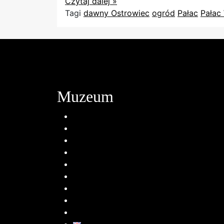
Czytaj dalej »
Tagi
dawny Ostrowiec
ogród
Pałac
Pałac
Muzeum
O nas
Historia
Struktura organizacyjna
Projekty | Dofinansowania
Aktualności
RODO
Standardy ochrony małoletnich
Polityka plików cookies (EU)
Mapa strony