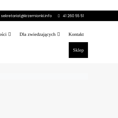
sekretariat@krzemionki.info
41 260 55 51
ości
Dla zwiedzających
Kontakt
Sklep