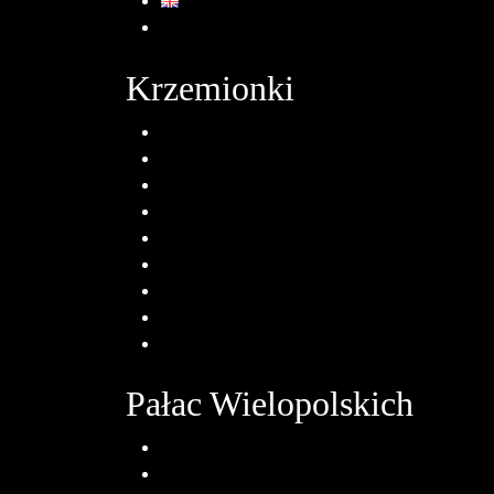
English
Krzemionki
O oddziale
Muzeum Archeologiczne
Neolityczne Kopalnie Krzemienia
Edukacja
Aktualności
Zabytek Miesiąca
Dla zwiedzających
Kontakt
Deklaracja dostępności
Pałac Wielopolskich
O oddziale
Zbiory