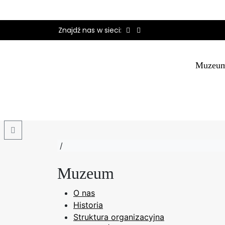
Znajdź nas w sieci:
Muzeu
Search
/
Muzeum
O nas
Historia
Struktura organizacyjna