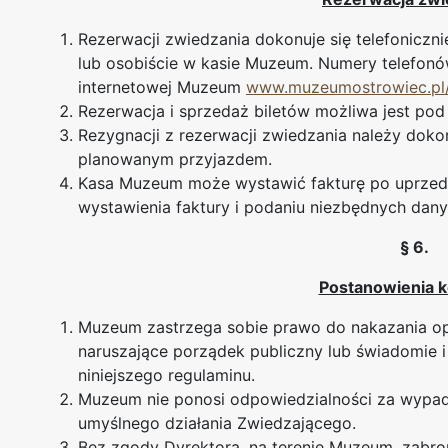
Rezerwacji zwiedzania dokonuje się telefoniczn
lub osobiście w kasie Muzeum. Numery telefonó
internetowej Muzeum
www.muzeumostrowiec.pl/
Rezerwacja i sprzedaż biletów możliwa jest pod
Rezygnacji z rezerwacji zwiedzania należy dok
planowanym przyjazdem.
Kasa Muzeum może wystawić fakturę po uprzed
wystawienia faktury i podaniu niezbędnych dany
§ 6.
Postanowienia 
Muzeum zastrzega sobie prawo do nakazania op
naruszające porządek publiczny lub świadomie 
niniejszego regulaminu.
Muzeum nie ponosi odpowiedzialności za wypadk
umyślnego działania Zwiedzającego.
Bez zgody Dyrektora, na terenie Muzeum, zabron