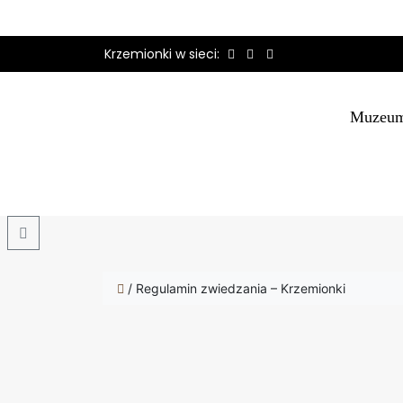
Krzemionki w sieci:
Muzeu
Search
/
Regulamin zwiedzania – Krzemionki