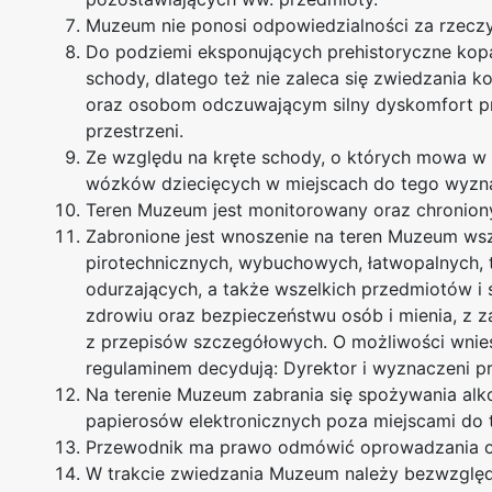
Muzeum nie ponosi odpowiedzialności za rzeczy
Do podziemi eksponujących prehistoryczne kopa
schody, dlatego też nie zaleca się zwiedzania
oraz osobom odczuwającym silny dyskomfort p
przestrzeni.
Ze względu na kręte schody, o których mowa w 
wózków dziecięcych w miejscach do tego wyzn
Teren Muzeum jest monitorowany oraz chronion
Zabronione jest wnoszenie na teren Muzeum wszel
pirotechnicznych, wybuchowych, łatwopalnych, 
odurzających, a także wszelkich przedmiotów i
zdrowiu oraz bezpieczeństwu osób i mienia, z 
z przepisów szczegółowych. O możliwości wnie
regulaminem decydują: Dyrektor i wyznaczeni 
Na terenie Muzeum zabrania się spożywania alko
papierosów elektronicznych poza miejscami do
Przewodnik ma prawo odmówić oprowadzania os
W trakcie zwiedzania Muzeum należy bezwzględ