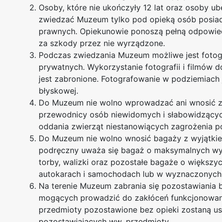
Osoby, które nie ukończyły 12 lat oraz osoby 
zwiedzać Muzeum tylko pod opieką osób posiad
prawnych. Opiekunowie ponoszą pełną odpowied
za szkody przez nie wyrządzone.
Podczas zwiedzania Muzeum możliwe jest fotogr
prywatnych. Wykorzystanie fotografii i filmów
jest zabronione. Fotografowanie w podziemiach 
błyskowej.
Do Muzeum nie wolno wprowadzać ani wnosić zw
przewodnicy osób niewidomych i słabowidzących
oddania zwierząt niestanowiących zagrożenia 
Do Muzeum nie wolno wnosić bagaży z wyjątki
podręczny uważa się bagaż o maksymalnych wym
torby, walizki oraz pozostałe bagaże o większ
autokarach i samochodach lub w wyznaczonych 
Na terenie Muzeum zabrania się pozostawiania 
mogących prowadzić do zakłóceń funkcjonowani
przedmioty pozostawione bez opieki zostaną usu
pozostawiających ww. przedmioty.