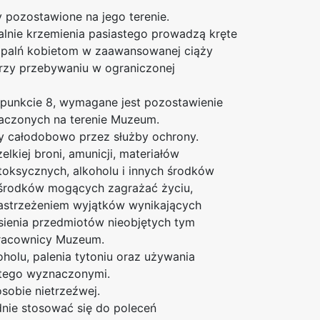
 pozostawione na jego terenie.
lnie krzemienia pasiastego prowadzą kręte
 kopalń kobietom w zaawansowanej ciąży
rzy przebywaniu w ograniczonej
punkcie 8, wymagane jest pozostawienie
aczonych na terenie Muzeum.
y całodobowo przez służby ochrony.
kiej broni, amunicji, materiałów
toksycznych, alkoholu i innych środków
 środków mogących zagrażać życiu,
zastrzeżeniem wyjątków wynikających
sienia przedmiotów nieobjętych tym
pracownicy Muzeum.
holu, palenia tytoniu oraz używania
 tego wyznaczonymi.
obie nietrzeźwej.
nie stosować się do poleceń