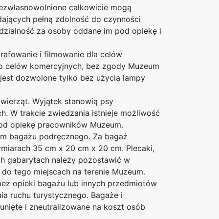
ubezwłasnowolnione całkowicie mogą
ających pełną zdolność do czynności
zialność za osoby oddane im pod opiekę i
afowanie i filmowanie dla celów
 do celów komercyjnych, bez zgody Muzeum
jest dozwolone tylko bez użycia lampy
ierząt. Wyjątek stanowią psy
. W trakcie zwiedzania istnieje możliwość
pod opiekę pracowników Muzeum.
em bagażu podręcznego. Za bagaż
iarach 35 cm x 20 cm x 20 cm. Plecaki,
ych gabarytach należy pozostawić w
do tego miejscach na terenie Muzeum.
bez opieki bagażu lub innych przedmiotów
a ruchu turystycznego. Bagaże i
nięte i zneutralizowane na koszt osób