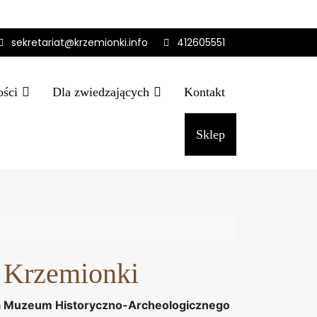
sekretariat@krzemionki.info
412605551
ości
Dla zwiedzających
Kontakt
Sklep
 Krzemionki
ora Muzeum Historyczno-Archeologicznego