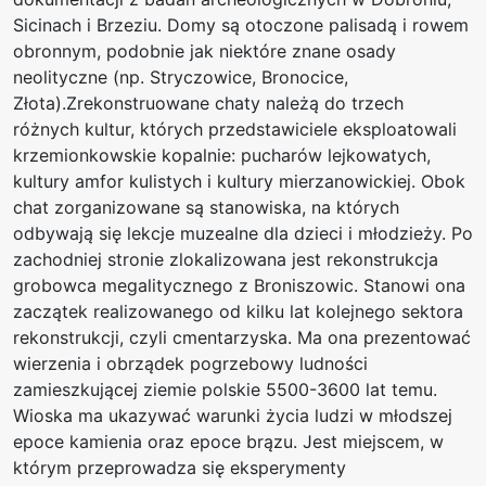
Sicinach i Brzeziu. Domy są otoczone palisadą i rowem
obronnym, podobnie jak niektóre znane osady
neolityczne (np. Stryczowice, Bronocice,
Złota).Zrekonstruowane chaty należą do trzech
różnych kultur, których przedstawiciele eksploatowali
krzemionkowskie kopalnie: pucharów lejkowatych,
kultury amfor kulistych i kultury mierzanowickiej. Obok
chat zorganizowane są stanowiska, na których
odbywają się lekcje muzealne dla dzieci i młodzieży. Po
zachodniej stronie zlokalizowana jest rekonstrukcja
grobowca megalitycznego z Broniszowic. Stanowi ona
zaczątek realizowanego od kilku lat kolejnego sektora
rekonstrukcji, czyli cmentarzyska. Ma ona prezentować
wierzenia i obrządek pogrzebowy ludności
zamieszkującej ziemie polskie 5500-3600 lat temu.
Wioska ma ukazywać warunki życia ludzi w młodszej
epoce kamienia oraz epoce brązu. Jest miejscem, w
którym przeprowadza się eksperymenty