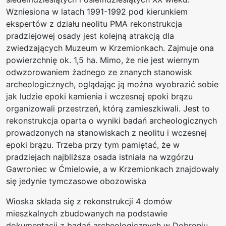
Wzniesiona w latach 1991-1992 pod kierunkiem
ekspertów z działu neolitu PMA rekonstrukcja
pradziejowej osady jest kolejną atrakcją dla
zwiedzających Muzeum w Krzemionkach. Zajmuje ona
powierzchnię ok. 1,5 ha. Mimo, że nie jest wiernym
odwzorowaniem żadnego ze znanych stanowisk
archeologicznych, oglądając ją można wyobrazić sobie
jak ludzie epoki kamienia i wczesnej epoki brązu
organizowali przestrzeń, którą zamieszkiwali. Jest to
rekonstrukcja oparta o wyniki badań archeologicznych
prowadzonych na stanowiskach z neolitu i wczesnej
epoki brązu. Trzeba przy tym pamiętać, że w
pradziejach najbliższa osada istniała na wzgórzu
Gawroniec w Ćmielowie, a w Krzemionkach znajdowały
się jedynie tymczasowe obozowiska
Wioska składa się z rekonstrukcji 4 domów
mieszkalnych zbudowanych na podstawie
dokumentacji z badań archeologicznych w Dobroniu,