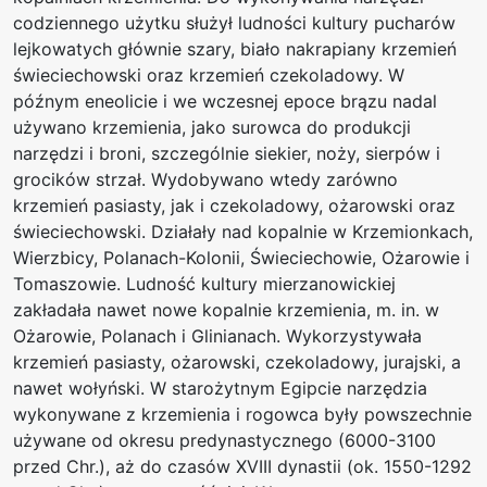
codziennego użytku służył ludności kultury pucharów
lejkowatych głównie szary, biało nakrapiany krzemień
świeciechowski oraz krzemień czekoladowy. W
późnym eneolicie i we wczesnej epoce brązu nadal
używano krzemienia, jako surowca do produkcji
narzędzi i broni, szczególnie siekier, noży, sierpów i
grocików strzał. Wydobywano wtedy zarówno
krzemień pasiasty, jak i czekoladowy, ożarowski oraz
świeciechowski. Działały nad kopalnie w Krzemionkach,
Wierzbicy, Polanach-Kolonii, Świeciechowie, Ożarowie i
Tomaszowie. Ludność kultury mierzanowickiej
zakładała nawet nowe kopalnie krzemienia, m. in. w
Ożarowie, Polanach i Glinianach. Wykorzystywała
krzemień pasiasty, ożarowski, czekoladowy, jurajski, a
nawet wołyński. W starożytnym Egipcie narzędzia
wykonywane z krzemienia i rogowca były powszechnie
używane od okresu predynastycznego (6000-3100
przed Chr.), aż do czasów XVIII dynastii (ok. 1550-1292