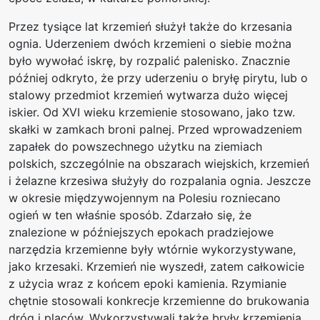
Przez tysiące lat krzemień służył także do krzesania
ognia. Uderzeniem dwóch krzemieni o siebie można
było wywołać iskrę, by rozpalić palenisko. Znacznie
później odkryto, że przy uderzeniu o bryłę pirytu, lub o
stalowy przedmiot krzemień wytwarza dużo więcej
iskier. Od XVI wieku krzemienie stosowano, jako tzw.
skałki w zamkach broni palnej. Przed wprowadzeniem
zapałek do powszechnego użytku na ziemiach
polskich, szczególnie na obszarach wiejskich, krzemień
i żelazne krzesiwa służyły do rozpalania ognia. Jeszcze
w okresie międzywojennym na Polesiu rozniecano
ogień w ten właśnie sposób. Zdarzało się, że
znalezione w późniejszych epokach pradziejowe
narzędzia krzemienne były wtórnie wykorzystywane,
jako krzesaki. Krzemień nie wyszedł, zatem całkowicie
z użycia wraz z końcem epoki kamienia. Rzymianie
chętnie stosowali konkrecje krzemienne do brukowania
dróg i placów. Wykorzystywali także bryły krzemienia