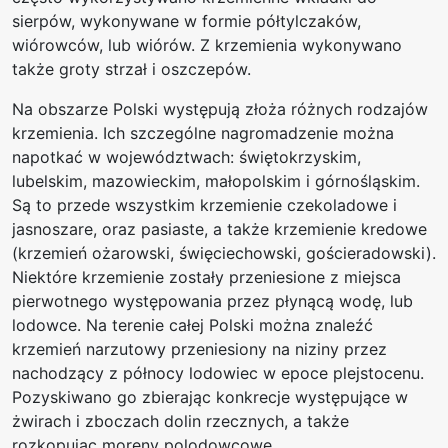
sierpów, wykonywane w formie półtylczaków,
wiórowców, lub wiórów. Z krzemienia wykonywano
także groty strzał i oszczepów.
Na obszarze Polski występują złoża różnych rodzajów
krzemienia. Ich szczególne nagromadzenie można
napotkać w województwach: świętokrzyskim,
lubelskim, mazowieckim, małopolskim i górnośląskim.
Są to przede wszystkim krzemienie czekoladowe i
jasnoszare, oraz pasiaste, a także krzemienie kredowe
(krzemień ożarowski, święciechowski, gościeradowski).
Niektóre krzemienie zostały przeniesione z miejsca
pierwotnego występowania przez płynącą wodę, lub
lodowce. Na terenie całej Polski można znaleźć
krzemień narzutowy przeniesiony na niziny przez
nachodzący z północy lodowiec w epoce plejstocenu.
Pozyskiwano go zbierając konkrecje występujące w
żwirach i zboczach dolin rzecznych, a także
rozkopując moreny polodowcowe.