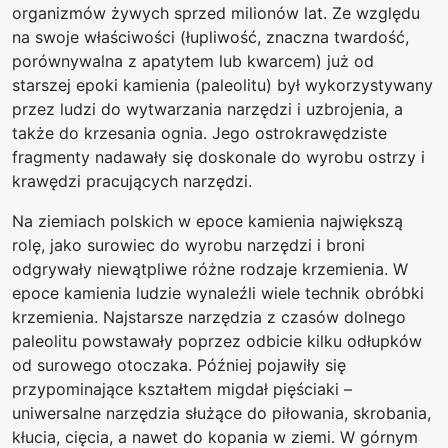
organizmów żywych sprzed milionów lat. Ze względu
na swoje właściwości (łupliwość, znaczna twardość,
porównywalna z apatytem lub kwarcem) już od
starszej epoki kamienia (paleolitu) był wykorzystywany
przez ludzi do wytwarzania narzędzi i uzbrojenia, a
także do krzesania ognia. Jego ostrokrawędziste
fragmenty nadawały się doskonale do wyrobu ostrzy i
krawędzi pracujących narzędzi.
Na ziemiach polskich w epoce kamienia największą
rolę, jako surowiec do wyrobu narzędzi i broni
odgrywały niewątpliwe różne rodzaje krzemienia. W
epoce kamienia ludzie wynaleźli wiele technik obróbki
krzemienia. Najstarsze narzędzia z czasów dolnego
paleolitu powstawały poprzez odbicie kilku odłupków
od surowego otoczaka. Później pojawiły się
przypominające kształtem migdał pięściaki –
uniwersalne narzędzia służące do piłowania, skrobania,
kłucia, cięcia, a nawet do kopania w ziemi. W górnym