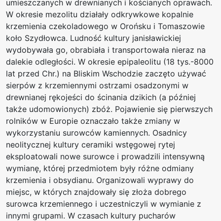
umieszczanych w drewnianych i kościanych oprawach.
W okresie mezolitu działały odkrywkowe kopalnie
krzemienia czekoladowego w Orońsku i Tomaszowie
koło Szydłowca. Ludność kultury janisławickiej
wydobywała go, obrabiała i transportowała nieraz na
dalekie odległości. W okresie epipaleolitu (18 tys.-8000
lat przed Chr.) na Bliskim Wschodzie zaczęto używać
sierpów z krzemiennymi ostrzami osadzonymi w
drewnianej rękojeści do ścinania dzikich (a później
także udomowionych) zbóż. Pojawienie się pierwszych
rolników w Europie oznaczało także zmiany w
wykorzystaniu surowców kamiennych. Osadnicy
neolitycznej kultury ceramiki wstęgowej rytej
eksploatowali nowe surowce i prowadzili intensywną
wymianę, której przedmiotem były różne odmiany
krzemienia i obsydianu. Organizowali wyprawy do
miejsc, w których znajdowały się złoża dobrego
surowca krzemiennego i uczestniczyli w wymianie z
innymi grupami. W czasach kultury pucharów