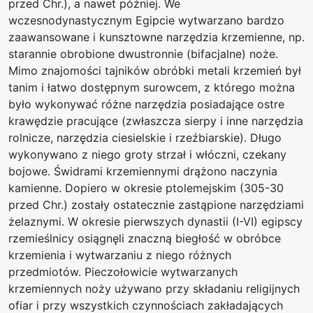
przed Chr.), a nawet później. We
wczesnodynastycznym Egipcie wytwarzano bardzo
zaawansowane i kunsztowne narzędzia krzemienne, np.
starannie obrobione dwustronnie (bifacjalne) noże.
Mimo znajomości tajników obróbki metali krzemień był
tanim i łatwo dostępnym surowcem, z którego można
było wykonywać różne narzędzia posiadające ostre
krawędzie pracujące (zwłaszcza sierpy i inne narzędzia
rolnicze, narzędzia ciesielskie i rzeźbiarskie). Długo
wykonywano z niego groty strzał i włóczni, czekany
bojowe. Świdrami krzemiennymi drążono naczynia
kamienne. Dopiero w okresie ptolemejskim (305-30
przed Chr.) zostały ostatecznie zastąpione narzędziami
żelaznymi. W okresie pierwszych dynastii (I-VI) egipscy
rzemieślnicy osiągnęli znaczną biegłość w obróbce
krzemienia i wytwarzaniu z niego różnych
przedmiotów. Pieczołowicie wytwarzanych
krzemiennych noży używano przy składaniu religijnych
ofiar i przy wszystkich czynnościach zakładających