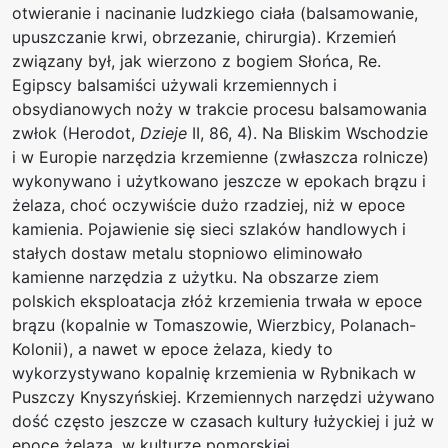
otwieranie i nacinanie ludzkiego ciała (balsamowanie,
upuszczanie krwi, obrzezanie, chirurgia). Krzemień
związany był, jak wierzono z bogiem Słońca, Re.
Egipscy balsamiści używali krzemiennych i
obsydianowych noży w trakcie procesu balsamowania
zwłok (Herodot,
Dzieje
II, 86, 4). Na Bliskim Wschodzie
i w Europie narzędzia krzemienne (zwłaszcza rolnicze)
wykonywano i użytkowano jeszcze w epokach brązu i
żelaza, choć oczywiście dużo rzadziej, niż w epoce
kamienia. Pojawienie się sieci szlaków handlowych i
stałych dostaw metalu stopniowo eliminowało
kamienne narzędzia z użytku. Na obszarze ziem
polskich eksploatacja złóż krzemienia trwała w epoce
brązu (kopalnie w Tomaszowie, Wierzbicy, Polanach-
Kolonii), a nawet w epoce żelaza, kiedy to
wykorzystywano kopalnię krzemienia w Rybnikach w
Puszczy Knyszyńskiej. Krzemiennych narzędzi używano
dość często jeszcze w czasach kultury łużyckiej i już w
epoce żelaza, w kulturze pomorskiej.