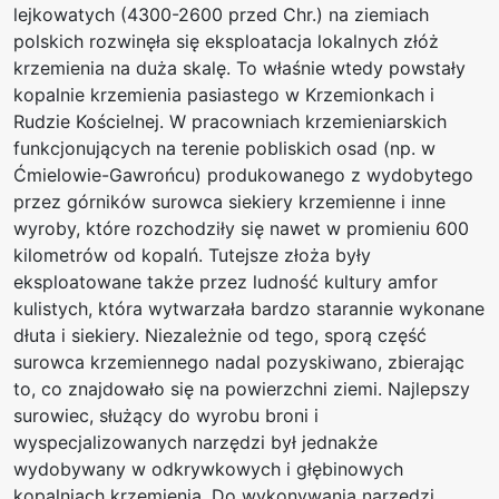
lejkowatych (4300-2600 przed Chr.) na ziemiach
polskich rozwinęła się eksploatacja lokalnych złóż
krzemienia na duża skalę. To właśnie wtedy powstały
kopalnie krzemienia pasiastego w Krzemionkach i
Rudzie Kościelnej. W pracowniach krzemieniarskich
funkcjonujących na terenie pobliskich osad (np. w
Ćmielowie-Gawrońcu) produkowanego z wydobytego
przez górników surowca siekiery krzemienne i inne
wyroby, które rozchodziły się nawet w promieniu 600
kilometrów od kopalń. Tutejsze złoża były
eksploatowane także przez ludność kultury amfor
kulistych, która wytwarzała bardzo starannie wykonane
dłuta i siekiery. Niezależnie od tego, sporą część
surowca krzemiennego nadal pozyskiwano, zbierając
to, co znajdowało się na powierzchni ziemi. Najlepszy
surowiec, służący do wyrobu broni i
wyspecjalizowanych narzędzi był jednakże
wydobywany w odkrywkowych i głębinowych
kopalniach krzemienia. Do wykonywania narzędzi