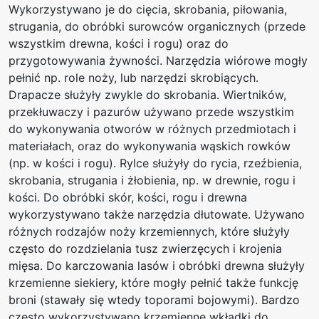
Wykorzystywano je do cięcia, skrobania, piłowania,
strugania, do obróbki surowców organicznych (przede
wszystkim drewna, kości i rogu) oraz do
przygotowywania żywności. Narzędzia wiórowe mogły
pełnić np. role noży, lub narzędzi skrobiących.
Drapacze służyły zwykle do skrobania. Wiertników,
przekłuwaczy i pazurów używano przede wszystkim
do wykonywania otworów w różnych przedmiotach i
materiałach, oraz do wykonywania wąskich rowków
(np. w kości i rogu). Rylce służyły do rycia, rzeźbienia,
skrobania, strugania i żłobienia, np. w drewnie, rogu i
kości. Do obróbki skór, kości, rogu i drewna
wykorzystywano także narzędzia dłutowate. Używano
różnych rodzajów noży krzemiennych, które służyły
często do rozdzielania tusz zwierzęcych i krojenia
mięsa. Do karczowania lasów i obróbki drewna służyły
krzemienne siekiery, które mogły pełnić także funkcję
broni (stawały się wtedy toporami bojowymi). Bardzo
często wykorzystywano krzemienne wkładki do