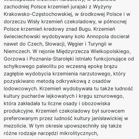
zachodniej Polsce krzemień jurajski z Wyżyny
Krakowsko-Częstochowskiej, w środkowej Polsce i w
dorzeczu Wisły krzemień czekoladowy, w północnej
Polsce krzemień kredowy znad Bugu. Krzemień
świeciechowski wydobywany koło Annopola docierał
nawet do Czech, Słowacji, Węgier i Turyngii w
Niemczech. W rejonie Międzyrzecza Wielkopolskiego,
Gorzowa i Poznania-Starołęki istniało funkcjonujące od
schyłkowego paleolitu po wczesną epokę brązu
zagłębie wydobycia krzemienia narzutowego, który
pozyskiwano metodą odkrywkową z osadów
lodowcowych. Krzemień wydobywała tu także ludność
kultury pucharów lejkowatych i kręgu sznurowego,
która zakładała tu liczne osady i obozowiska
produkcyjne. Krzemień czekoladowy był surowcem
preferowanym przez ludność kultury janisławickiej w
mezolicie. W tym okresie upowszechniły się także
różne rodzaje narzędzi mikrolitycznych,