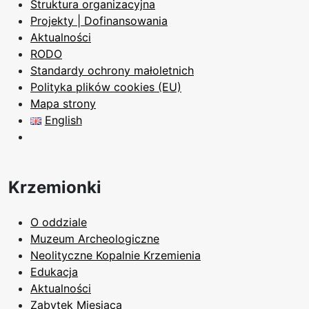
Struktura organizacyjna
Projekty | Dofinansowania
Aktualności
RODO
Standardy ochrony małoletnich
Polityka plików cookies (EU)
Mapa strony
English
Krzemionki
O oddziale
Muzeum Archeologiczne
Neolityczne Kopalnie Krzemienia
Edukacja
Aktualności
Zabytek Miesiąca